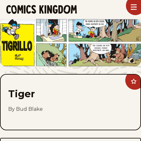
SKIP
To
m
TO
Comics
Kingdom
MAIN
CONTENT
Ad
Tig
Tiger
to
fav
By Bud Blake