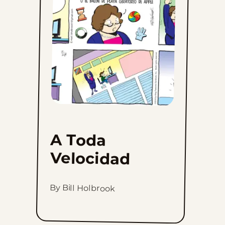
Velocidad
to
favorites
A Toda
Velocidad
By Bill Holbrook