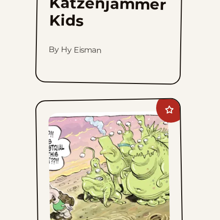
Katzenjammer
Kids
By Hy Eisman
Add
Goomer
to
favorites