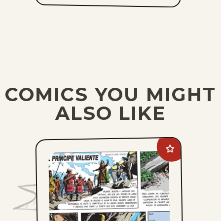
COMICS YOU MIGHT
ALSO LIKE
Add
Principe
Valiente
to
favorites