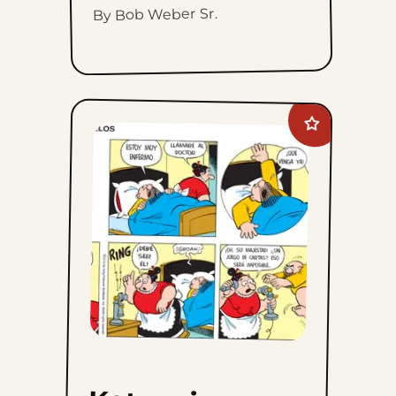
By Bob Weber Sr.
Add
Katzenjammer
Kids
to
favorites