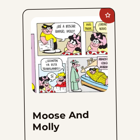
Add
Moose
And
Molly
to
favorites
Moose And
Molly