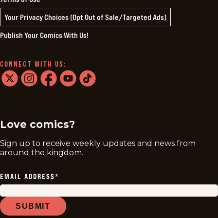
Your Privacy Choices (Opt Out of Sale/Targeted Ads)
Publish Your Comics With Us!
CONNECT WITH US:
twitter
instagram
facebook
youtube
tiktok
Love comics?
Sign up to receive weekly updates and news from
around the kingdom.
EMAIL ADDRESS
*
SUBMIT