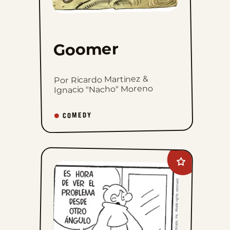
Goomer
Por Ricardo Martinez &
Ignacio "Nacho" Moreno
COMEDY
Add
Sam
And
Silo
to
favorites