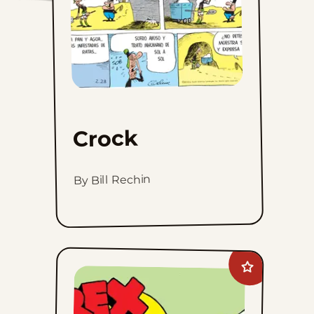
Crock
By Bill Rechin
Add
Rex
Morgan
M.D.
to