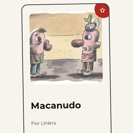
Add
Macanudo
to
favorites
Macanudo
Por Liniers