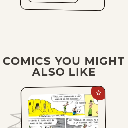
COMICS YOU MIGHT
ALSO LIKE
Add
Crock
to
favorites