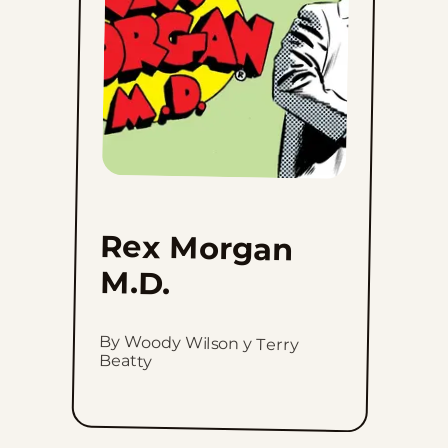
favorites
Rex Morgan
M.D.
By Woody Wilson y Terry
Beatty