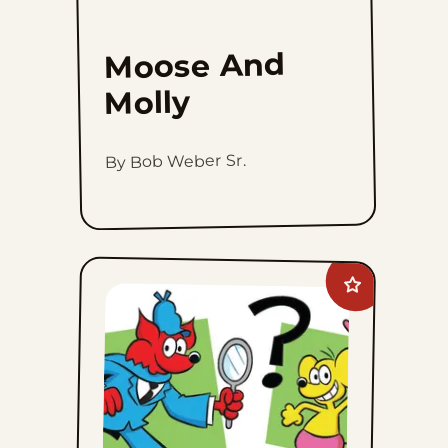
Moose And
Molly
By Bob Weber Sr.
Add
Slylock
Fox
to
favorites