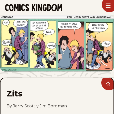
SKIP
To
m
TO
Comics
Kingdom
MAIN
CONTENT
Ad
Zit
Zits
to
fav
By Jerry Scott y Jim Borgman