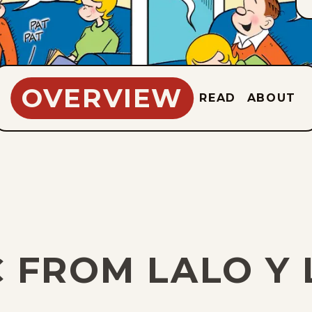
OVERVIEW
READ
ABOUT
C FROM LALO Y