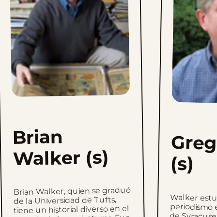
Brian
Greg
Walker (s)
(s)
Brian Walker, quien se graduó
Walker estu
periodismo en l
de Syracuse y h
filmes, fotogra
periódicos y ar
Comenzó su c
caricaturista 
dibujando histor
incluidas a
conocidas c
Bullwinkle; Ba
Rubble; Unde
Snorkel y Bee
Proporcionó chis
de la Universidad de Tufts,
tiene un historial diverso en el