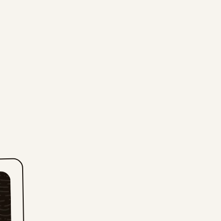
Sun, July 26, 2026
Sat, July 25, 2026
Fri, July 24, 2026
Thu, July 23, 2026
Wed, July 22, 2026
Tue, July 21, 2026
Mon, July 20, 2026
Sun, July 19, 2026
Sat, July 18, 2026