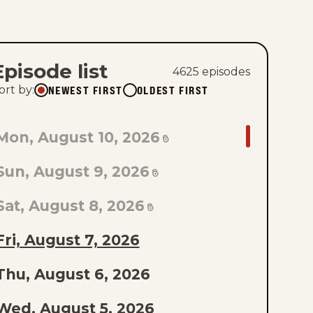
Episode list
4625
episode
s
NEWEST FIRST
OLDEST FIRST
ort by
:
GO
Mon, August 10, 2026
TO
Sun, August 9, 2026
AST
PISODE
Sat, August 8, 2026
F
Fri, August 7, 2026
THE
Thu, August 6, 2026
IST
Wed, August 5, 2026