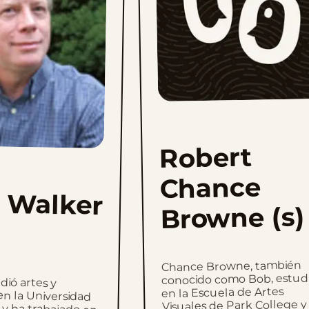
Robert
Chance
 Walker
Browne (s)
Chance Browne, también
conocido como Bob, estud
dió artes y
a Universidad
a trabajado en
fía comercial,
tes gráficas.
arrera como
escribiendo y
ietas cómicas,
lgunas tan
omo Rocky y
rney y Betty
rdog; Sarge
tle Bailey.
tes a las tiras
en la Escuela de Artes
Visuales de Park College y