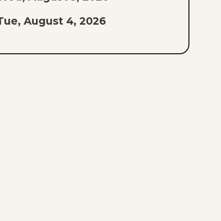
Tue, August 4, 2026
Mon, August 3, 2026
Sun, August 2, 2026
Sat, August 1, 2026
Fri, July 31, 2026
Thu, July 30, 2026
Wed, July 29, 2026
Tue, July 28, 2026
Mon, July 27, 2026