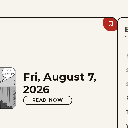
Bookmark
Fri,
August
S
7,
2026
Fri, August 7,
L
E
2026
O
READ NOW
L