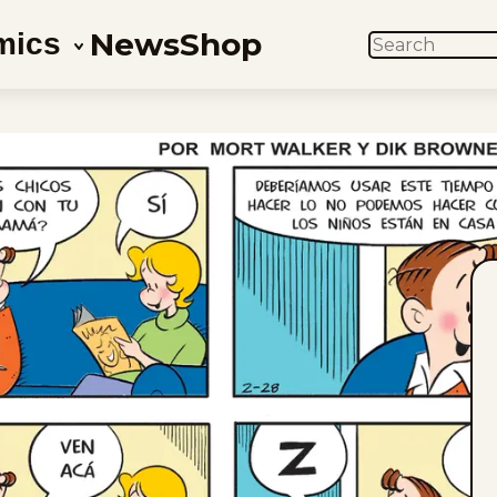
News
Shop
mics
SEARCH