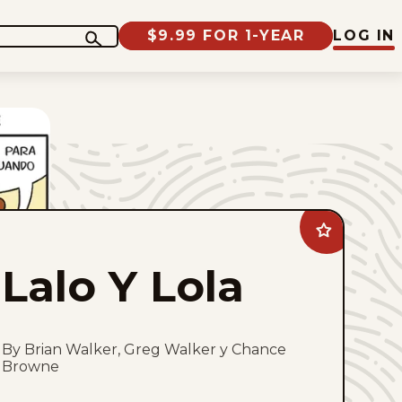
$9.99 FOR 1-YEAR
LOG IN
Add
Lalo
Y
Lalo Y Lola
Lola
to
favorites
By Brian Walker, Greg Walker y Chance
Browne