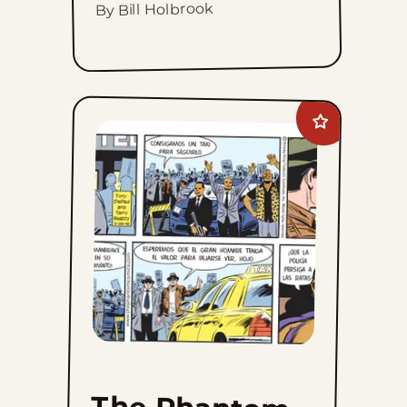
By Bill Holbrook
Add
The
Phantom
to
favorites