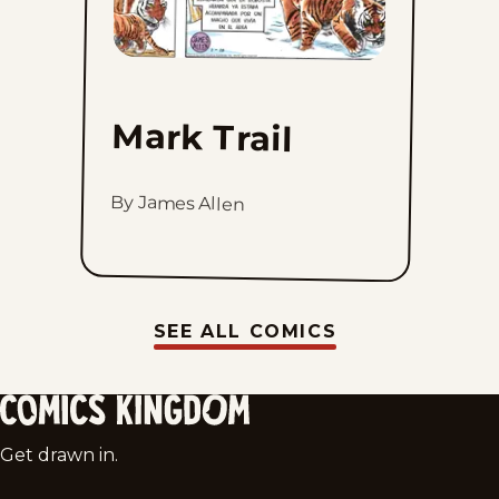
Mark Trail
By James Allen
SEE ALL COMICS
Comics
Get drawn in.
Kingdom