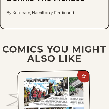
By Ketcham, Hamilton y Ferdinand
COMICS YOU MIGHT
ALSO LIKE
Add
Principe
Valiente
to
favorites