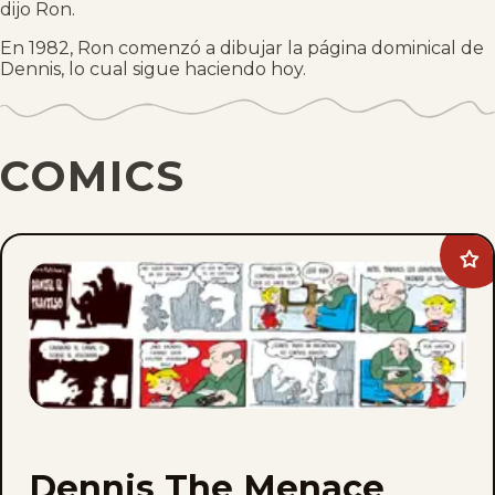
dijo Ron.
En 1982, Ron comenzó a dibujar la página dominical de
Dennis, lo cual sigue haciendo hoy.
COMICS
Ad
Den
Th
Me
to
fav
Dennis The Menace