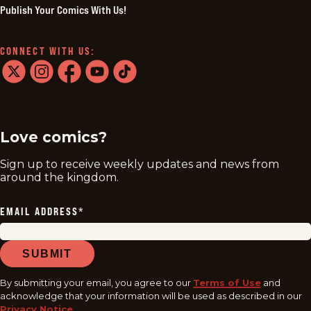
Publish Your Comics With Us!
CONNECT WITH US:
twitter
instagram
facebook
youtube
tiktok
Love comics?
Sign up to receive weekly updates and news from
around the kingdom.
EMAIL ADDRESS
*
SUBMIT
By submitting your email, you agree to our
Terms of Use
and
acknowledge that your information will be used as described in our
Privacy Notice
.