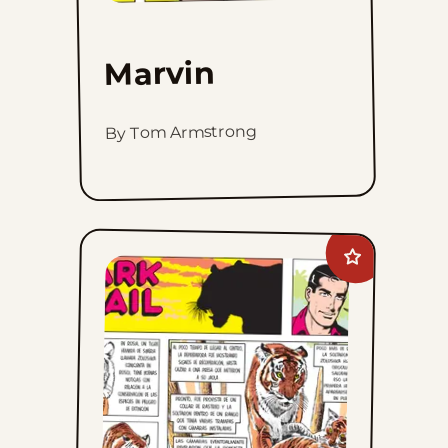
Marvin
By Tom Armstrong
Add
Mark
Trail
to
favorites