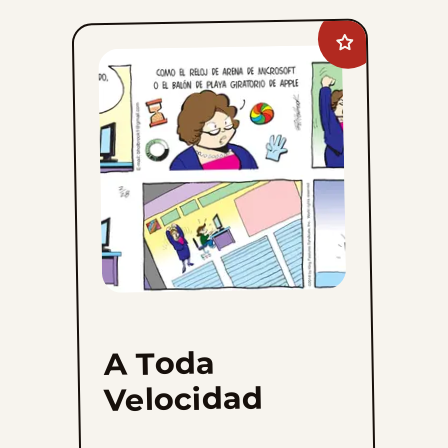
Add
A
Toda
Velocidad
to
favorites
A Toda
Velocidad