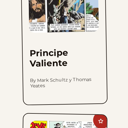
Principe
Valiente
By Mark Schultz y Thomas
Yeates
Add
Popeye