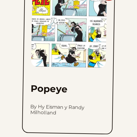
to
favorites
Popeye
By Hy Eisman y Randy
Milholland