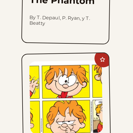
The Phantom
By T. Depaul, P. Ryan, y T.
Beatty
Add
Marvin
to
favorites