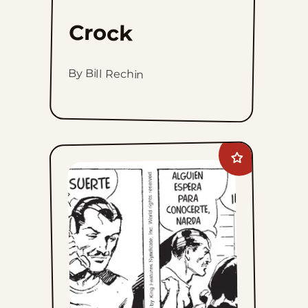
Crock
By Bill Rechin
Add
Mandrake
The
Magician
to
favorites