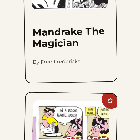
Mandrake The
Magician
By Fred Fredericks
Add
Moose
And
Molly
to
favorites