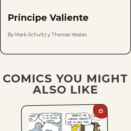
Principe Valiente
By Mark Schultz y Thomas Yeates
COMICS YOU MIGHT
ALSO LIKE
Add
Dennis
The
Menace
to