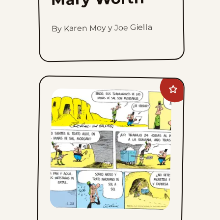
By Karen Moy y Joe Giella
Add
Crock
to
favorites