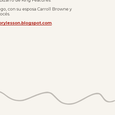
 Bizarro de King Features.
ego, con su esposa Carroll Browne y
océs.
orylesson.blogspot.com
.