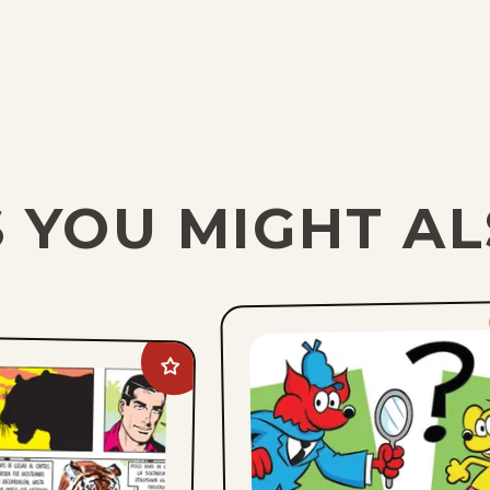
 YOU MIGHT AL
Add
Mark
Trail
to
favorites