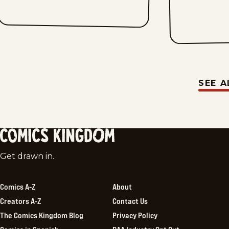
SEE A
Comics
Get drawn in.
Kingdom
Comics A-Z
About
Creators A-Z
Contact Us
The Comics Kingdom Blog
Privacy Policy