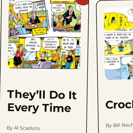
They&#8217;ll
Do
It
Every
Time
to
favorites
They’ll Do It
Croc
Every Time
By Bill Rec
By Al Scaduto