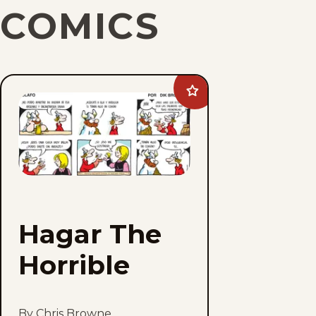
COMICS
Add
Hagar
The
Horrible
to
favorites
Hagar The
Horrible
By Chris Browne