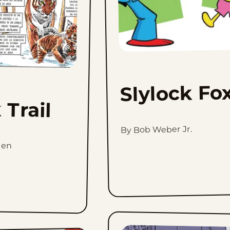
Slylock Fo
 Trail
By Bob Weber Jr.
len