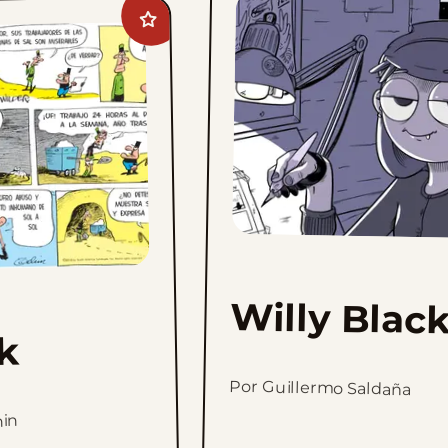
Add
Crock
to
favorites
Willy Blac
k
Por Guillermo Saldaña
hin