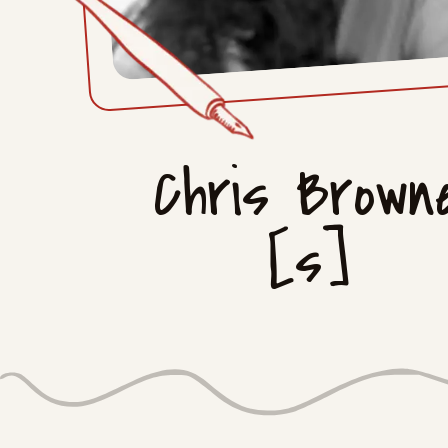
Chris Brown
[s]