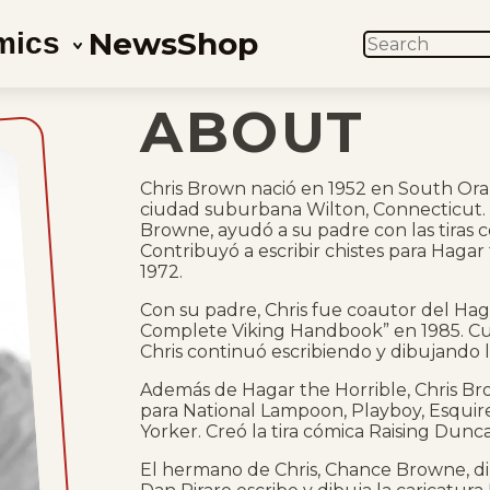
News
Shop
mics
SEARCH
ABOUT
Chris Brown nació en 1952 en South Oran
ciudad suburbana Wilton, Connecticut. H
Browne, ayudó a su padre con las tiras có
Contribuyó a escribir chistes para Hagar
1972.
Con su padre, Chris fue coautor del Hag
Complete Viking Handbook” en 1985. Cu
Chris continuó escribiendo y dibujando la
Además de Hagar the Horrible, Chris Br
para National Lampoon, Playboy, Esquire
Yorker. Creó la tira cómica Raising Duncan
El hermano de Chris, Chance Browne, dib