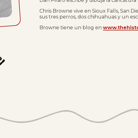
Dan Piraro escribe y dibuja la caricatura
Chris Browne vive en Sioux Falls, San Di
sus tres perros, dos chihuahuas y un esc
Browne tiene un blog en
www.thehist
e