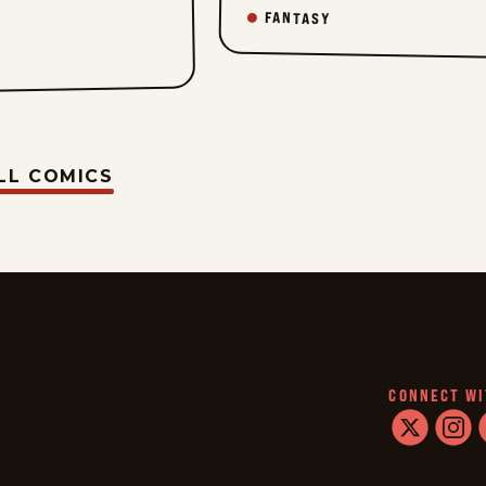
FANTASY
LL COMICS
CONNECT WI
twitter
instag
f