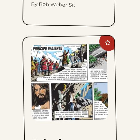
By Bob Weber Sr.
Add
Principe
Valiente
to
favorites