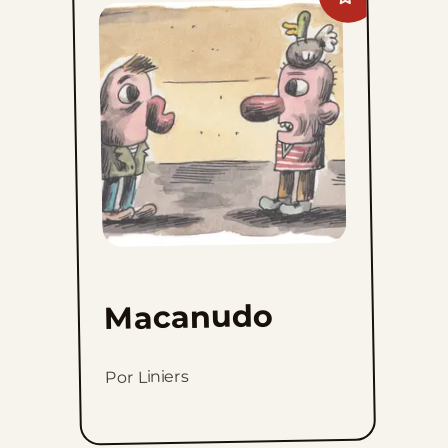
Macanudo
to
favorites
Macanudo
Por Liniers