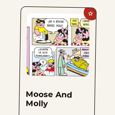
Add
Moose
And
Molly
to
favorites
Moose And
Molly