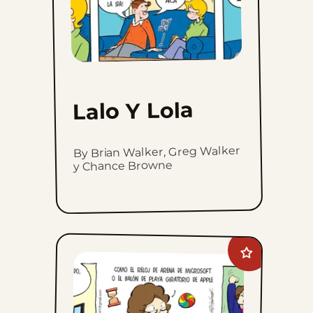
Lalo Y Lola
By Brian Walker, Greg Walker
y Chance Browne
Add
A
Toda
Velocidad
to
favorites