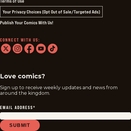
Terms of Use
Your Privacy Choices (Opt Out of Sale/Targeted Ads)
Publish Your Comics With Us!
CONNECT WITH US:
twitter
instagram
facebook
youtube
tiktok
Love comics?
Sign up to receive weekly updates and news from
around the kingdom.
EMAIL ADDRESS
*
SUBMIT