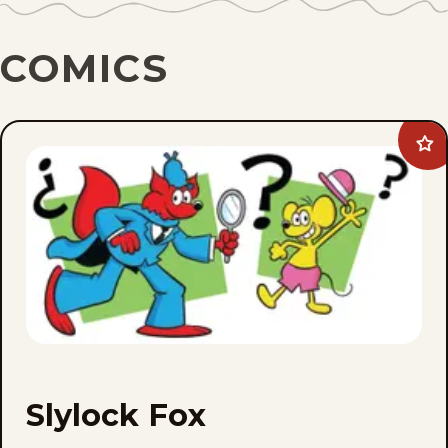
COMICS
Ad
Sly
Fo
to
fav
Slylock Fox