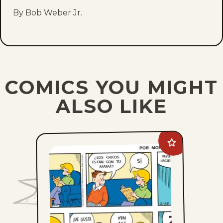
By Bob Weber Jr.
COMICS YOU MIGHT
ALSO LIKE
Add
Lalo
Y
Lola
to
favorites