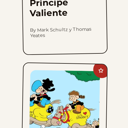
Principe
Valiente
By Mark Schultz y Thomas
Yeates
Add
Barney
Google
And
Snuffy
Smith
to
favorites