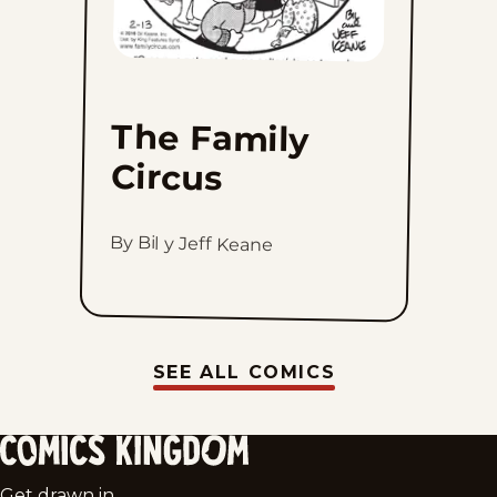
The Family
Circus
By Bil y Jeff Keane
SEE ALL COMICS
Comics
Get drawn in.