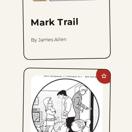
Mark Trail
By James Allen
Add
The
Family
Circus
to
favorites