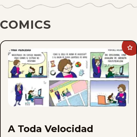
COMICS
Ad
A
Tod
Vel
to
fav
A Toda Velocidad