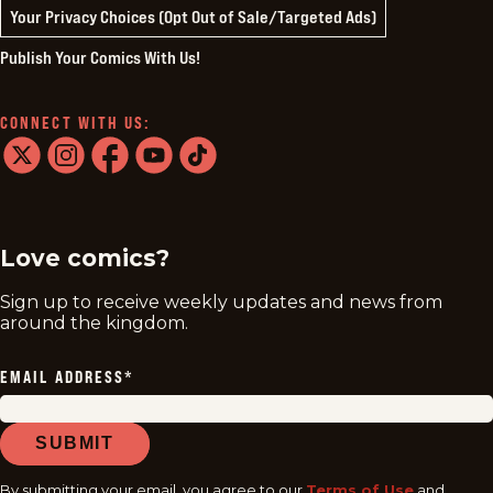
Your Privacy Choices (Opt Out of Sale/Targeted Ads)
Publish Your Comics With Us!
CONNECT WITH US:
twitter
instagram
facebook
youtube
tiktok
Love comics?
Sign up to receive weekly updates and news from
around the kingdom.
EMAIL ADDRESS
*
SUBMIT
By submitting your email, you agree to our
Terms of Use
and