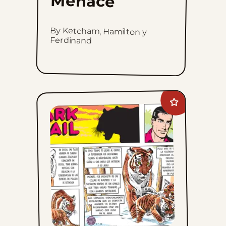
Menace
By Ketcham, Hamilton y
Ferdinand
Add
Mark
Trail
to
favorites