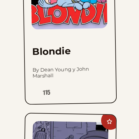
Blondie
By Dean Young y John
Marshall
115
Add
Willy
Black
to