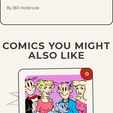
By Bill Holbrook
COMICS YOU MIGHT
ALSO LIKE
Add
Blondie
to
favorites