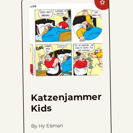
Add
Katzenjammer
Kids
to
favorites
Katzenjammer
Kids
By Hy Eisman